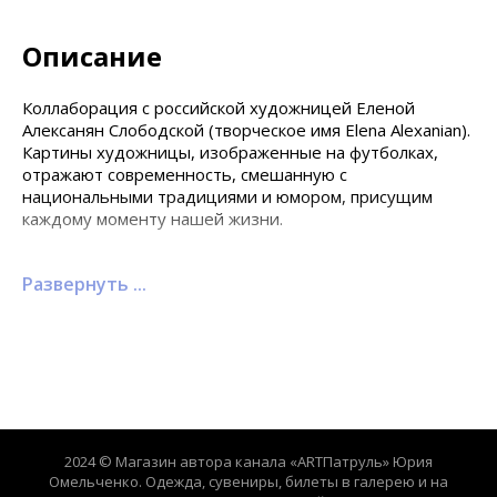
Описание
Коллаборация с российской художницей Еленой
Алексанян Слободской (творческое имя Elena Alexanian).
Картины художницы, изображенные на футболках,
отражают современность, смешанную с
национальными традициями и юмором, присущим
каждому моменту нашей жизни.
Елена является одним из участников выставки
«Искусство и спорт» галереи Omelchenko.
Художница работает в нескольких техниках: масляная
живопись,сухая пастель и диджитал арт. Основная
задача - погрузить зрителя в мир иллюзий, ассоциаций
и размышлений. В своем творчестве художницу влекут
сложные сюжеты с переплетением национальных
традиций, реально существующих людей и объектов,
а также различных сказочных персонажей.
2024 © Магазин автора канала «ARTПатруль» Юрия
Омельченко. Одежда, сувениры, билеты в галерею и на