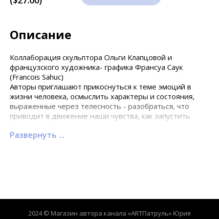
($27.00)
Описание
Коллаборация скульптора Ольги Клапцовой и
французского художника- графика Франсуа Саук
(Francois Sahuc)
Авторы приглашают прикоснуться к теме эмоций в
жизни человека, осмыслить характеры и состояния,
выраженные через телесность - разобраться, что
приводит в движение наши чувства, как запустить
эмоции, созерцая графику и скульптуру? И как
удержать Равновесие, балансируя на полупальцах.
Ольга Клапцова является волонтером проекта
«ARTПатруль» от галереи Омельченко. Как скульптор
работает в технике литья, материал бронза. Участник
международных и отечественных выставок
современного искусства. В своем творчестве старается
передать внутреннюю сущность образа через линию,
форму. Тело как язык, жест как сущность.
2024 © Магазин автора канала «ARTПатруль» Юрия