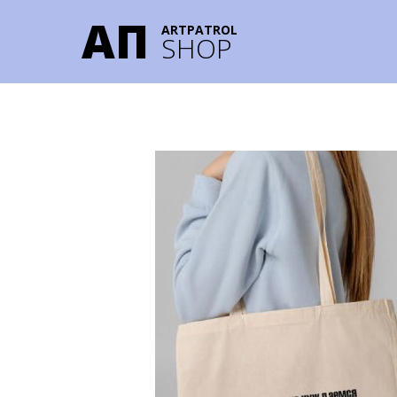
AП
ARTPATROL
SHOP